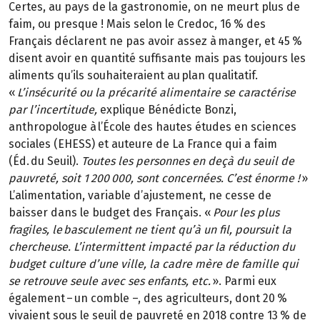
Certes, au pays de la gastronomie, on ne meurt plus de
faim, ou presque ! Mais selon le Credoc, 16 % des
Français déclarent ne pas avoir assez à manger, et 45 %
disent avoir en quantité suffisante mais pas toujours les
aliments qu’ils souhaiteraient au plan qualitatif.
«
L’insécurité ou la précarité alimentaire se caractérise
par l’incertitude,
explique Bénédicte Bonzi,
anthropologue à l’École des hautes études en sciences
sociales (EHESS) et auteure de La France qui a faim
(Éd. du Seuil).
Toutes les personnes en deçà du seuil de
pauvreté, soit 1 200 000, sont concernées. C’est énorme !
»
L’alimentation, variable d’ajustement, ne cesse de
baisser dans le budget des Français. «
Pour les plus
fragiles, le basculement ne tient qu’à un fil, poursuit la
chercheuse. L’intermittent impacté par la réduction du
budget culture d’une ville, la cadre mère de famille qui
se retrouve seule avec ses enfants, etc.
». Parmi eux
également – un comble –, des agriculteurs, dont 20 %
vivaient sous le seuil de pauvreté en 2018 contre 13 % de