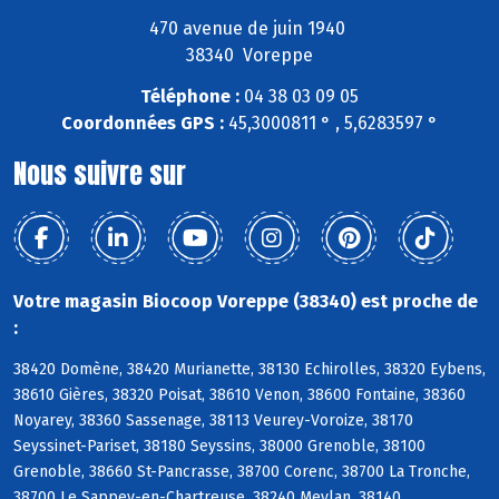
470 avenue de juin 1940
38340 Voreppe
Téléphone :
04 38 03 09 05
Coordonnées GPS :
45,3000811 ° , 5,6283597 °
Nous suivre sur
Votre magasin Biocoop Voreppe (38340) est proche de
:
38420 Domène, 38420 Murianette, 38130 Echirolles, 38320 Eybens,
38610 Gières, 38320 Poisat, 38610 Venon, 38600 Fontaine, 38360
Noyarey, 38360 Sassenage, 38113 Veurey-Voroize, 38170
Seyssinet-Pariset, 38180 Seyssins, 38000 Grenoble, 38100
Grenoble, 38660 St-Pancrasse, 38700 Corenc, 38700 La Tronche,
38700 Le Sappey-en-Chartreuse, 38240 Meylan, 38140