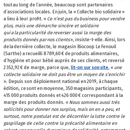
tout au long de l’année, beaucoup sont partenaires
d’associations locales. En juin, la « Collecte bio solidaire »
a lieu à leur profit. «
Ce n’est pas du business pour vendre
plus, mais une démarche sincère et solidaire
qui a la particularité de reverser aussi la marge des
produits donnés par nos clients
», insiste-t-elle. Ainsi, lors
de la dernière collecte, le magasin Biocoop Le Fenouil
(Sarthe) a recueilli 8 789,60 € de produits alimentaires,
d’hygiène et pour bébé auprès de ses clients, et reversé
2 352,92 € de marge, parce que,
lit-on sur son site
, «
une
collecte solidaire ne doit pas être un moyen de s’enrichir
». Depuis son déploiement national en 2019, à chaque
édition, ce sont en moyenne, 350 magasins participants,
415 000 produits donnés et 426 000 € correspondant à la
marge des produits donnés. «
Nous sommes aussi très
sollicités pour donner nos surplus, mais on en a peu, et
surtout, notre postulat est de décorréler la lutte contre le
gaspillage de celle contre la précarité alimentaire en