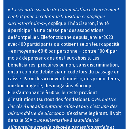
«
La sécurité sociale de l’alimentation est un élément
central pour accélérer la transition écologique
sur les territoires
», explique Théo Cizeron, invité
à participer à une caisse par des associations
de Montpellier. Elle fonctionne depuis janvier 2023
avec 400 participants qui cotisent selon leur capacité
– en moyenne 60 € par personne – contre 100 € par
mois à dépenser dans des lieux choisis. Les
bénéficiaires, précaires ou non, sans discrimination,
ont un compte débité via un code lors du passage en
caisse. Parmi les « conventionnés », des producteurs,
une boulangerie, des magasins Biocoop…
Elle s’autofinance à 60 %, le reste provient
d’institutions (surtout des fondations). «
Permettre
l’accès à une alimentation saine et bio, c’est une des
raisons d’être de Biocoop
», s’exclame le gérant. Il voit
dans la SSA «
une alternative à la solidarité
alimentaire actuelle dévoyée par les industriels et