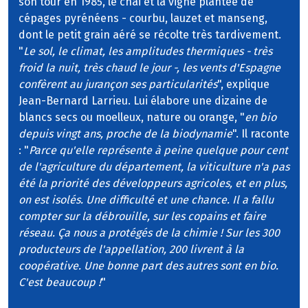
son tour en 1985, le chai et la vigne plantée de
cépages pyrénéens - courbu, lauzet et manseng,
dont le petit grain aéré se récolte très tardivement.
"
Le sol, le climat, les amplitudes thermiques - très
froid la nuit, très chaud le jour -, les vents d'Espagne
confèrent au jurançon ses particularités
", explique
Jean-Bernard Larrieu. Lui élabore une dizaine de
blancs secs ou moelleux, nature ou orange, "
en bio
depuis vingt ans, proche de la biodynamie
". Il raconte
: "
Parce qu'elle représente à peine quelque pour cent
de l'agriculture du département, la viticulture n'a pas
été la priorité des développeurs agricoles, et en plus,
on est isolés. Une difficulté et une chance. Il a fallu
compter sur la débrouille, sur les copains et faire
réseau. Ça nous a protégés de la chimie ! Sur les 300
producteurs de l'appellation, 200 livrent à la
coopérative. Une bonne part des autres sont en bio.
C'est beaucoup !
"