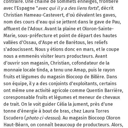
contraire. Une chaîne de sommets enneigés, frontière
avec l'Espagne "
avec qui il y a des liens forts
", décrit
Christian Hameau-Castevert, d'où dévalent les gaves,
nom des cours d'eau qui se jettent dans le gave de Pau,
affluent de l'Adour. Avant la plaine et Oloron-Sainte-
Marie, sous-préfecture et point de départ des hautes
vallées d'Ossau, d'Aspe et de Barétous, les reliefs
s'adoucissent. Nous y étions donc en mars, et le coupe
nous a emmenés visiter leurs producteurs. Avant
d'ouvrir son magasin, Christian, cofondateur de la
monnaie locale tinda, a tenu une Amap, puis le rayon
fruits et légumes du magasin Biocoop de Billère. Dans
son équipe, il y a des conjoints d'exploitants, certains
ont même une activité agricole comme Quentin Barrière,
coresponsable fruits et légumes et meneur de chevaux
de trait. On le voit guider Célia la jument, près d'une
tonne d'énergie à bout de bras, chez Laura Torres
Escudero (
photo ci-dessus
). Au magasin Biocoop Oloron
Haut-Béarn, on connaît beaucoup de producteurs. Alors,