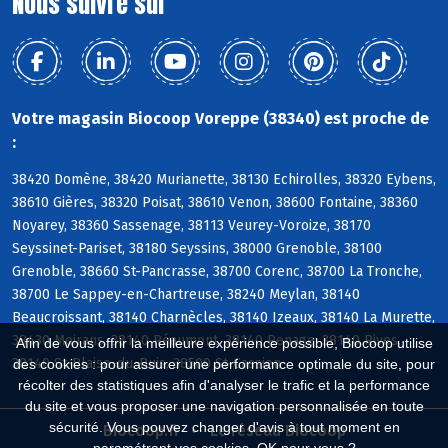
Nous suivre sur
Votre magasin Biocoop Voreppe (38340) est proche de
:
38420 Domène, 38420 Murianette, 38130 Echirolles, 38320 Eybens,
38610 Gières, 38320 Poisat, 38610 Venon, 38600 Fontaine, 38360
Noyarey, 38360 Sassenage, 38113 Veurey-Voroize, 38170
Seyssinet-Pariset, 38180 Seyssins, 38000 Grenoble, 38100
Grenoble, 38660 St-Pancrasse, 38700 Corenc, 38700 La Tronche,
38700 Le Sappey-en-Chartreuse, 38240 Meylan, 38140
Beaucroissant, 38140 Charnècles, 38140 Izeaux, 38140 La Murette,
38430 Moirans, 38140 Réaumont, 38140 Renage, 38140 Rives,
Afin de vous offrir la meilleure expérience possible, Biocoop utilise
38140 St-Blaise-du-Buis, 38500 St-Cassien
des cookies : pour assurer une performance optimale du site, pour
récolter des statistiques afin d'analyser le trafic et la performance
du site et vous proposer une navigation personnalisée en toute
sécurité. Vous pouvez changer d'avis à tout moment en
Biocoop.fr
Le réseau Biocoop