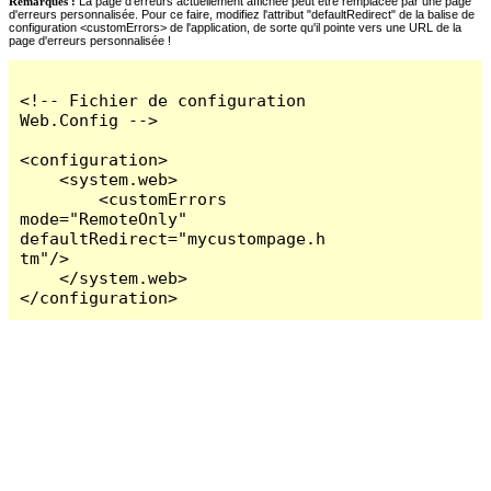
Remarques :
La page d'erreurs actuellement affichée peut être remplacée par une page
d'erreurs personnalisée. Pour ce faire, modifiez l'attribut "defaultRedirect" de la balise de
configuration <customErrors> de l'application, de sorte qu'il pointe vers une URL de la
page d'erreurs personnalisée !
<!-- Fichier de configuration 
Web.Config -->

<configuration>

    <system.web>

        <customErrors 
mode="RemoteOnly" 
defaultRedirect="mycustompage.h
tm"/>

    </system.web>

</configuration>