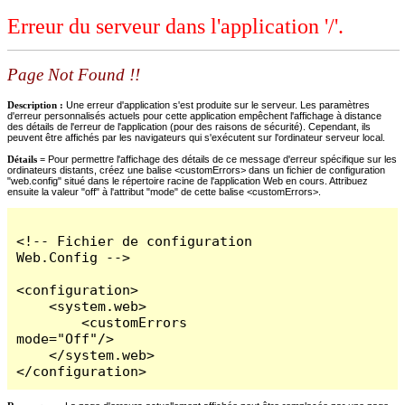
Erreur du serveur dans l'application '/'.
Page Not Found !!
Description :
Une erreur d'application s'est produite sur le serveur. Les paramètres
d'erreur personnalisés actuels pour cette application empêchent l'affichage à distance
des détails de l'erreur de l'application (pour des raisons de sécurité). Cependant, ils
peuvent être affichés par les navigateurs qui s'exécutent sur l'ordinateur serveur local.
Détails =
Pour permettre l'affichage des détails de ce message d'erreur spécifique sur les
ordinateurs distants, créez une balise <customErrors> dans un fichier de configuration
"web.config" situé dans le répertoire racine de l'application Web en cours. Attribuez
ensuite la valeur "off" à l'attribut "mode" de cette balise <customErrors>.
<!-- Fichier de configuration 
Web.Config -->

<configuration>

    <system.web>

        <customErrors 
mode="Off"/>

    </system.web>

</configuration>