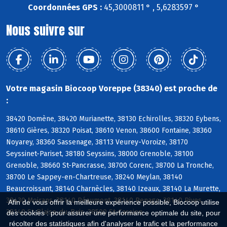
Coordonnées GPS :
45,3000811 ° , 5,6283597 °
Nous suivre sur
Votre magasin Biocoop Voreppe (38340) est proche de
:
38420 Domène, 38420 Murianette, 38130 Echirolles, 38320 Eybens,
38610 Gières, 38320 Poisat, 38610 Venon, 38600 Fontaine, 38360
Noyarey, 38360 Sassenage, 38113 Veurey-Voroize, 38170
Seyssinet-Pariset, 38180 Seyssins, 38000 Grenoble, 38100
Grenoble, 38660 St-Pancrasse, 38700 Corenc, 38700 La Tronche,
38700 Le Sappey-en-Chartreuse, 38240 Meylan, 38140
Beaucroissant, 38140 Charnècles, 38140 Izeaux, 38140 La Murette,
38430 Moirans, 38140 Réaumont, 38140 Renage, 38140 Rives,
Afin de vous offrir la meilleure expérience possible, Biocoop utilise
38140 St-Blaise-du-Buis, 38500 St-Cassien
des cookies : pour assurer une performance optimale du site, pour
récolter des statistiques afin d'analyser le trafic et la performance