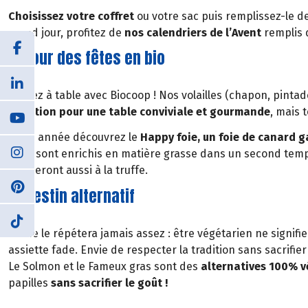
Choisissez votre coffret
ou votre sac puis remplissez-le d
grand jour, profitez de
nos calendriers de l’Avent
remplis 
… pour des fêtes en bio
Passez à table avec Biocoop ! Nos volailles (chapon, pinta
tradition pour une table conviviale et gourmande
, mais t
Cette année découvrez le
Happy foie, un foie de canard 
foies sont enrichis en matière grasse dans un second temp
trouveront aussi à la truffe.
Un festin alternatif
On ne le répétera jamais assez : être végétarien ne signifie
assiette fade. Envie de respecter la tradition sans sacrifie
Le Solmon et le Fameux gras sont des
alternatives 100% 
papilles
sans sacrifier le goût !