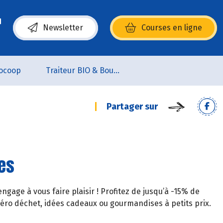
Newsletter
Courses en ligne
(s’ouvre dans une nouvelle fenêtre)
ocoop
Traiteur BIO & Boucherie BIO
Partager sur
tes
gage à vous faire plaisir ! Profitez de jusqu’à -15% de
éro déchet, idées cadeaux ou gourmandises à petits prix.