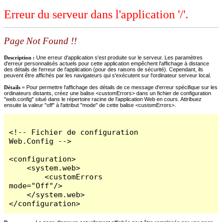
Erreur du serveur dans l'application '/'.
Page Not Found !!
Description :
Une erreur d'application s'est produite sur le serveur. Les paramètres
d'erreur personnalisés actuels pour cette application empêchent l'affichage à distance
des détails de l'erreur de l'application (pour des raisons de sécurité). Cependant, ils
peuvent être affichés par les navigateurs qui s'exécutent sur l'ordinateur serveur local.
Détails =
Pour permettre l'affichage des détails de ce message d'erreur spécifique sur les
ordinateurs distants, créez une balise <customErrors> dans un fichier de configuration
"web.config" situé dans le répertoire racine de l'application Web en cours. Attribuez
ensuite la valeur "off" à l'attribut "mode" de cette balise <customErrors>.
<!-- Fichier de configuration 
Web.Config -->

<configuration>

    <system.web>

        <customErrors 
mode="Off"/>

    </system.web>

</configuration>