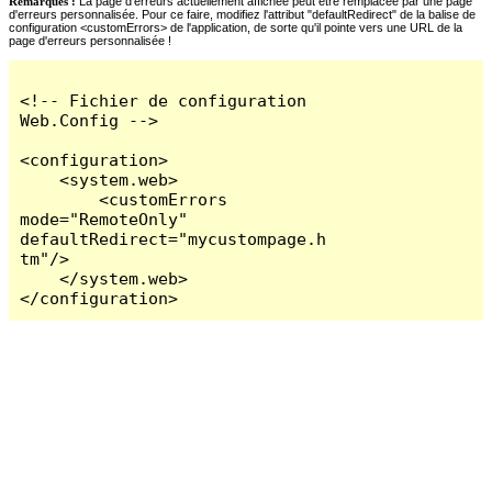
Remarques :
La page d'erreurs actuellement affichée peut être remplacée par une page
d'erreurs personnalisée. Pour ce faire, modifiez l'attribut "defaultRedirect" de la balise de
configuration <customErrors> de l'application, de sorte qu'il pointe vers une URL de la
page d'erreurs personnalisée !
<!-- Fichier de configuration 
Web.Config -->

<configuration>

    <system.web>

        <customErrors 
mode="RemoteOnly" 
defaultRedirect="mycustompage.h
tm"/>

    </system.web>

</configuration>