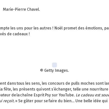
Marie-Pierre Chavel.
ompte les uns pour les autres ! Noël promet des émotions, parf
rivés de cadeaux !
© Getty Images.
vent dans tous les sens, les concours de pulls moches sont la
c la fête, les présents qui vont s’échanger, telle une nourritur
éateur de la chaîne Esprit Psy sur YouTube.
Le cadeau est souv
i reçoit.
» Se gâter pour se faire du bien… Une belle idée qu