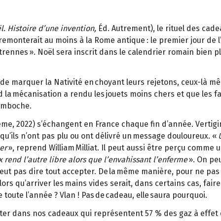
. Histoire d’une invention,
Éd. Autrement), le rituel des cade
emonterait au moins à la Rome antique : le premier jour de l’a
ennes ». Noël sera inscrit dans le calendrier romain bien plu
de de marquer la Nativité en choyant leurs rejetons, ceux-là 
 la mécanisation a rendu les jouets moins chers et que les f
bamboche.
Ademe, 2022) s’échangent en France chaque fin d’année. Vertig
 qu’ils n’ont pas plu ou ont délivré un message douloureux. «
er
», reprend William Milliat. Il peut aussi être perçu comme un
rend l’autre libre alors que l’envahissant l’enferme
». On peu
eut pas dire tout accepter. De la même manière, pour ne pas 
Alors qu’arriver les mains vides serait, dans certains cas, fair
 toute l’année ? Vlan ! Pas de cadeau, elle saura pourquoi.
ter dans nos cadeaux qui représentent 57 % des gaz à effet 