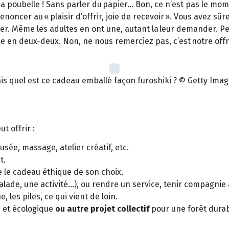
 la poubelle ! Sans parler du papier… Bon, ce n’est pas le mom
enoncer au « plaisir d’offrir, joie de recevoir ». Vous avez sû
er. Même les adultes en ont une, autant la leur demander. Pense
asse en deux-deux. Non, ne nous remerciez pas, c’est notre of
is quel est ce cadeau emballé façon furoshiki ? © Getty Imag
t offrir :
sée, massage, atelier créatif, etc.
t.
e le cadeau éthique de son choix.
lade, une activité...), ou rendre un service, tenir compagnie
e, les piles, ce qui vient de loin.
n et écologique
ou autre projet collectif
pour une forêt durable