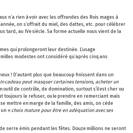
aux n’a rien à voir avec les offrandes des Rois mages à
nnée, on s’offrait du miel, des dattes, etc. pour célébrer
s tard, au IVe siècle. Sa forme actuelle nous vient de la
mêmes qui prolongeront leur destinée. L’usage
amilles modestes ont considéré qu’après cinq ans
ineux ! D’autant plus que beaucoup finissent dans un
Un cadeau peut masquer certaines tensions, acheter un
 outil de contrôle, de domination, surtout s’il est cher ou
t toujours le refuser, ou le prendre en remerciant mais
se mettre en marge de la famille, des amis, on cède
e un «
choix mature pour être en adéquation avec ses
de serre émis pendant les fêtes. Douze millions ne seront