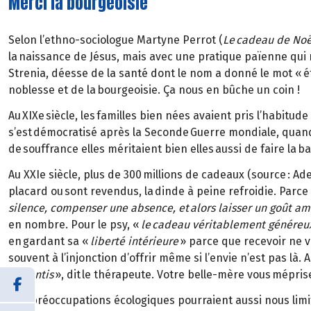
Merci la bourgeoisie
Selon l’ethno-sociologue Martyne Perrot (
Le cadeau de Noël
la naissance de Jésus, mais avec une pratique païenne qui r
Strenia, déesse de la santé dont le nom a donné le mot « étr
noblesse et de la bourgeoisie. Ça nous en bûche un coin !
Au XIXe siècle, les familles bien nées avaient pris l’habitu
s’est démocratisé après la Seconde Guerre mondiale, quand
de souffrance elles méritaient bien elles aussi de faire la 
Au XXIe siècle, plus de 300 millions de cadeaux (source : 
placard ou sont revendus, la dinde à peine refroidie. Parce
silence, compenser une absence, et alors laisser un goût am
en nombre. Pour le psy, «
le cadeau véritablement généreux 
en gardant sa «
liberté intérieure
» parce que recevoir ne v
souvent à l’injonction d’offrir même si l’envie n’est pas là. 
ressentis
», dit le thérapeute. Votre belle-mère vous méprise
Des préoccupations écologiques pourraient aussi nous limi