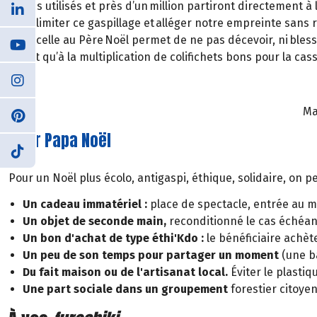
jamais utilisés et près d’un million partiront directement à
pour limiter ce gaspillage et alléger notre empreinte sans r
liste, celle au Père Noël permet de ne pas décevoir, ni bless
plutôt qu’à la multiplication de colifichets bons pour la c
Ma
Alter Papa Noël
Pour un Noël plus écolo, antigaspi, éthique, solidaire, on peu
Un cadeau immatériel :
place de spectacle, entrée au mu
Un objet de seconde main,
reconditionné le cas échéan
Un bon d'achat de type éthi'Kdo :
le bénéficiaire achèt
Un peu de son temps pour partager un moment
(une ba
Du fait maison ou de l'artisanat local.
Éviter le plastiqu
Une part sociale dans un groupement
forestier citoye