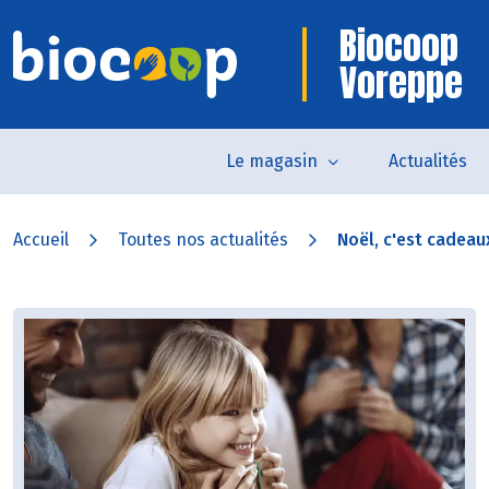
Biocoop
Voreppe
Le magasin
Actualités
Accueil
Toutes nos actualités
Noël, c'est cadeaux