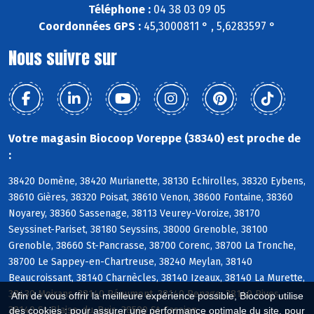
Téléphone :
04 38 03 09 05
Coordonnées GPS :
45,3000811 ° , 5,6283597 °
Nous suivre sur
Votre magasin Biocoop Voreppe (38340) est proche de
:
38420 Domène, 38420 Murianette, 38130 Echirolles, 38320 Eybens,
38610 Gières, 38320 Poisat, 38610 Venon, 38600 Fontaine, 38360
Noyarey, 38360 Sassenage, 38113 Veurey-Voroize, 38170
Seyssinet-Pariset, 38180 Seyssins, 38000 Grenoble, 38100
Grenoble, 38660 St-Pancrasse, 38700 Corenc, 38700 La Tronche,
38700 Le Sappey-en-Chartreuse, 38240 Meylan, 38140
Beaucroissant, 38140 Charnècles, 38140 Izeaux, 38140 La Murette,
38430 Moirans, 38140 Réaumont, 38140 Renage, 38140 Rives,
Afin de vous offrir la meilleure expérience possible, Biocoop utilise
38140 St-Blaise-du-Buis, 38500 St-Cassien
des cookies : pour assurer une performance optimale du site, pour