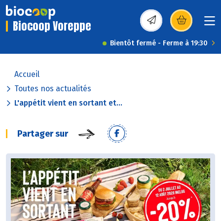
Biocoop Voreppe
(s’ouvre dans une nou
Bientôt fermé - Ferme à 19:30
Accueil
Toutes nos actualités
L'appétit vient en sortant et...
Partager sur