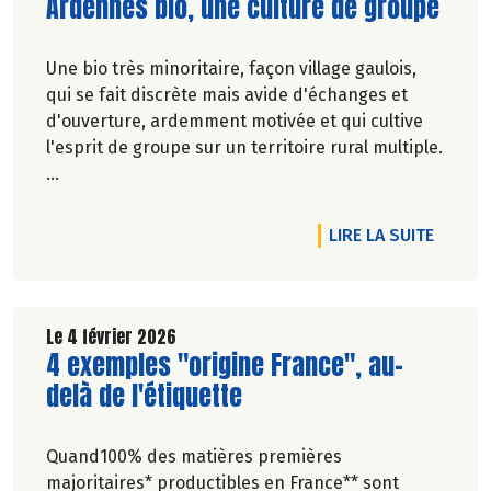
Lire la suite de l'article
Ardennes bio, une culture de groupe
Une bio très minoritaire, façon village gaulois,
qui se fait discrète mais avide d'échanges et
d'ouverture, ardemment motivée et qui cultive
l'esprit de groupe sur un territoire rural multiple.
Pascale Solana.
DE L'A
LIRE LA SUITE
Le 4 février 2026
Lire la suite de l'article
4 exemples "origine France", au-
delà de l'étiquette
Quand100% des matières premières
majoritaires* productibles en France** sont