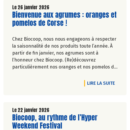
Le 26 janvier 2026
Lire la suite de l'article
Bienvenue aux agrumes : oranges et
pomelos de Corse !
Chez Biocoop, nous nous engageons à respecter
la saisonnalité de nos produits toute l’année. À
partir de fin janvier, nos agrumes sont à
l’honneur chez Biocoop. (Re)découvrez
particulièrement nos oranges et nos pomelos de
Corse. Retrouvez tous nos engagements sur
notre site.
DE L'A
LIRE LA SUITE
Le 22 janvier 2026
Lire la suite de l'article
Biocoop, au rythme de l’Hyper
Weekend Festival