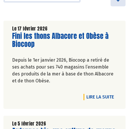
Le 17 février 2026
Lire la suite de l'article
Fini les thons Albacore et Obèse à
Biocoop
Depuis le 1er janvier 2026, Biocoop a retiré de
ses achats pour ses 740 magasins l’ensemble
des produits de la mer à base de thon Albacore
et de thon Obèse.
DE L'A
LIRE LA SUITE
Le 5 février 2026