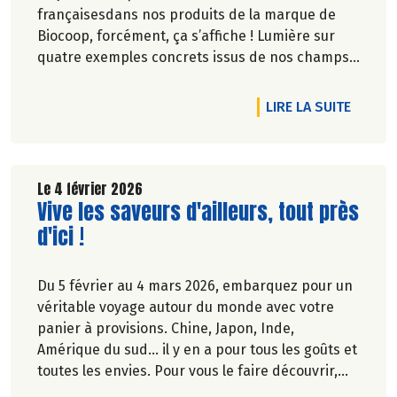
françaisesdans nos produits de la marque de
Biocoop, forcément, ça s’affiche ! Lumière sur
quatre exemples concrets issus de nos champs
grâce au travail de nos paysan.ne.s et
transformateur.rice.s français.e.s .
DE L'A
LIRE LA SUITE
Le 4 février 2026
Lire la suite de l'article
Vive les saveurs d'ailleurs, tout près
d'ici !
Du 5 février au 4 mars 2026, embarquez pour un
véritable voyage autour du monde avec votre
panier à provisions. Chine, Japon, Inde,
Amérique du sud… il y en a pour tous les goûts et
toutes les envies. Pour vous le faire découvrir,
nous vous faisons bénéficier de 20% de