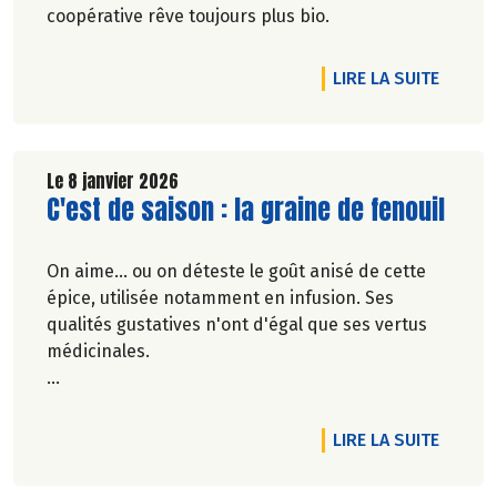
coopérative rêve toujours plus bio.
DE L'A
LIRE LA SUITE
Le 8 janvier 2026
Lire la suite de l'article
C'est de saison : la graine de fenouil
On aime... ou on déteste le goût anisé de cette
épice, utilisée notamment en infusion. Ses
qualités gustatives n'ont d'égal que ses vertus
médicinales.
Véronique Bourfe-Rivière.
DE L'AR
LIRE LA SUITE