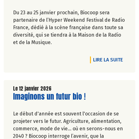
Du 23 au 25 janvier prochain, Biocoop sera
partenaire de l’Hyper Weekend Festival de Radio
France, dédié à la scène française dans toute sa
diversité, qui se tiendra à la Maison de la Radio
et de la Musique.
DE L'A
LIRE LA SUITE
Le 12 janvier 2026
Lire la suite de l'article
Imaginons un futur bio !
Le début d'année est souvent l'occasion de se
projeter vers le futur. Agriculture, alimentation,
commerce, mode de vie… où en serons-nous en
2040 ? Biocoop interroge l’avenir, que la