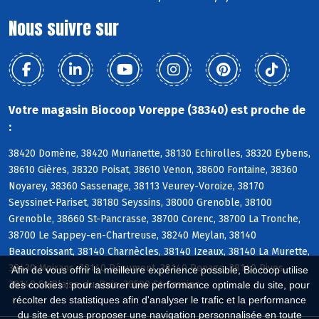
Nous suivre sur
Votre magasin Biocoop Voreppe (38340) est proche de
:
38420 Domène, 38420 Murianette, 38130 Echirolles, 38320 Eybens,
38610 Gières, 38320 Poisat, 38610 Venon, 38600 Fontaine, 38360
Noyarey, 38360 Sassenage, 38113 Veurey-Voroize, 38170
Seyssinet-Pariset, 38180 Seyssins, 38000 Grenoble, 38100
Grenoble, 38660 St-Pancrasse, 38700 Corenc, 38700 La Tronche,
38700 Le Sappey-en-Chartreuse, 38240 Meylan, 38140
Beaucroissant, 38140 Charnècles, 38140 Izeaux, 38140 La Murette,
38430 Moirans, 38140 Réaumont, 38140 Renage, 38140 Rives,
Afin de vous offrir la meilleure expérience possible, Biocoop utilise
38140 St-Blaise-du-Buis, 38500 St-Cassien
des cookies : pour assurer une performance optimale du site, pour
récolter des statistiques afin d'analyser le trafic et la performance
du site et vous proposer une navigation personnalisée en toute