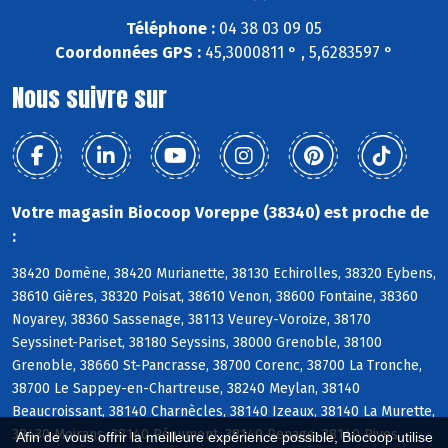
Téléphone :
04 38 03 09 05
Coordonnées GPS :
45,3000811 ° , 5,6283597 °
Nous suivre sur
Votre magasin Biocoop Voreppe (38340) est proche de
:
38420 Domène, 38420 Murianette, 38130 Echirolles, 38320 Eybens,
38610 Gières, 38320 Poisat, 38610 Venon, 38600 Fontaine, 38360
Noyarey, 38360 Sassenage, 38113 Veurey-Voroize, 38170
Seyssinet-Pariset, 38180 Seyssins, 38000 Grenoble, 38100
Grenoble, 38660 St-Pancrasse, 38700 Corenc, 38700 La Tronche,
38700 Le Sappey-en-Chartreuse, 38240 Meylan, 38140
Beaucroissant, 38140 Charnècles, 38140 Izeaux, 38140 La Murette,
38430 Moirans, 38140 Réaumont, 38140 Renage, 38140 Rives,
Afin de vous offrir la meilleure expérience possible, Biocoop utilise