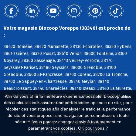
Votre magasin Biocoop Voreppe (38340) est proche de
:
38420 Domène, 38420 Murianette, 38130 Echirolles, 38320 Eybens,
38610 Gières, 38320 Poisat, 38610 Venon, 38600 Fontaine, 38360
Noyarey, 38360 Sassenage, 38113 Veurey-Voroize, 38170
Seyssinet-Pariset, 38180 Seyssins, 38000 Grenoble, 38100
Grenoble, 38660 St-Pancrasse, 38700 Corenc, 38700 La Tronche,
38700 Le Sappey-en-Chartreuse, 38240 Meylan, 38140
Beaucroissant, 38140 Charnècles, 38140 Izeaux, 38140 La Murette,
38430 Moirans, 38140 Réaumont, 38140 Renage, 38140 Rives,
Afin de vous offrir la meilleure expérience possible, Biocoop utilise
38140 St-Blaise-du-Buis, 38500 St-Cassien
des cookies : pour assurer une performance optimale du site, pour
récolter des statistiques afin d'analyser le trafic et la performance
du site et vous proposer une navigation personnalisée en toute
sécurité. Vous pouvez changer d'avis à tout moment en
Biocoop.fr
Le réseau Biocoop
paramétrant vos cookies. OK pour vous ?
Copyright Biocoop 2026