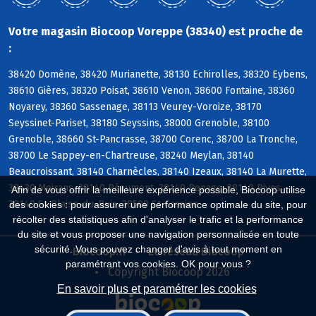
Votre magasin Biocoop Voreppe (38340) est proche de
:
38420 Domène, 38420 Murianette, 38130 Echirolles, 38320 Eybens,
38610 Gières, 38320 Poisat, 38610 Venon, 38600 Fontaine, 38360
Noyarey, 38360 Sassenage, 38113 Veurey-Voroize, 38170
Seyssinet-Pariset, 38180 Seyssins, 38000 Grenoble, 38100
Grenoble, 38660 St-Pancrasse, 38700 Corenc, 38700 La Tronche,
38700 Le Sappey-en-Chartreuse, 38240 Meylan, 38140
Beaucroissant, 38140 Charnècles, 38140 Izeaux, 38140 La Murette,
38430 Moirans, 38140 Réaumont, 38140 Renage, 38140 Rives,
Afin de vous offrir la meilleure expérience possible, Biocoop utilise
38140 St-Blaise-du-Buis, 38500 St-Cassien
des cookies : pour assurer une performance optimale du site, pour
récolter des statistiques afin d'analyser le trafic et la performance
du site et vous proposer une navigation personnalisée en toute
sécurité. Vous pouvez changer d'avis à tout moment en
Biocoop.fr
Le réseau Biocoop
paramétrant vos cookies. OK pour vous ?
Copyright Biocoop 2026
En savoir plus et paramétrer les cookies