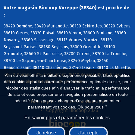
Votre magasin Biocoop Voreppe (38340) est proche de
:
38420 Domène, 38420 Murianette, 38130 Echirolles, 38320 Eybens,
38610 Gières, 38320 Poisat, 38610 Venon, 38600 Fontaine, 38360
Noyarey, 38360 Sassenage, 38113 Veurey-Voroize, 38170
Seyssinet-Pariset, 38180 Seyssins, 38000 Grenoble, 38100
Grenoble, 38660 St-Pancrasse, 38700 Corenc, 38700 La Tronche,
38700 Le Sappey-en-Chartreuse, 38240 Meylan, 38140
Beaucroissant, 38140 Charnècles, 38140 Izeaux, 38140 La Murette,
38430 Moirans, 38140 Réaumont, 38140 Renage, 38140 Rives,
Afin de vous offrir la meilleure expérience possible, Biocoop utilise
38140 St-Blaise-du-Buis, 38500 St-Cassien
des cookies : pour assurer une performance optimale du site, pour
récolter des statistiques afin d'analyser le trafic et la performance
du site et vous proposer une navigation personnalisée en toute
sécurité. Vous pouvez changer d'avis à tout moment en
Biocoop.fr
Le réseau Biocoop
paramétrant vos cookies. OK pour vous ?
Copyright Biocoop 2026
En savoir plus et paramétrer les cookies
Je refuse
J'accepte