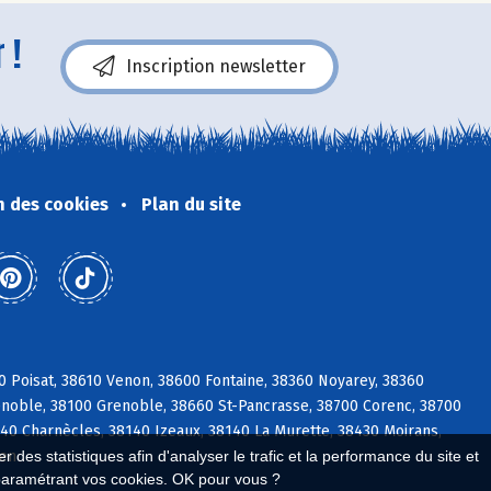
 !
Inscription newsletter
n des cookies
Plan du site
0 Poisat, 38610 Venon, 38600 Fontaine, 38360 Noyarey, 38360
enoble, 38100 Grenoble, 38660 St-Pancrasse, 38700 Corenc, 38700
40 Charnècles, 38140 Izeaux, 38140 La Murette, 38430 Moirans,
ien
 des statistiques afin d'analyser le trafic et la performance du site et
paramétrant vos cookies. OK pour vous ?