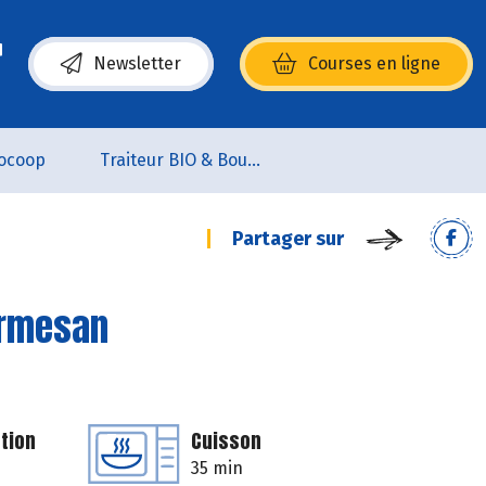
Newsletter
Courses en ligne
(s’ouvre dans une nouvelle fenêtre)
ocoop
Traiteur BIO & Boucherie BIO
Partager sur
armesan
tion
Cuisson
35 min