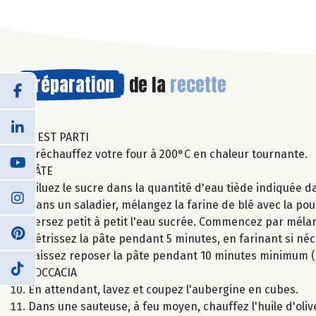
Préparation
de la
recette
C'EST PARTI
Préchauffez votre four à 200°C en chaleur tournante.
PÂTE
Diluez le sucre dans la quantité d'eau tiède indiquée d
Dans un saladier, mélangez la farine de blé avec la poudr
Versez petit à petit l'eau sucrée. Commencez par mélang
Pétrissez la pâte pendant 5 minutes, en farinant si néc
Laissez reposer la pâte pendant 10 minutes minimum (o
FOCCACIA
En attendant, lavez et coupez l'aubergine en cubes.
Dans une sauteuse, à feu moyen, chauffez l'huile d'oliv