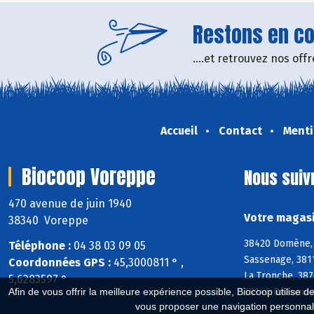
Restons en con
....et retrouvez nos of
Accueil
Contact
Menti
Biocoop Voreppe
Nous suiv
470 avenue de juin 1940
Votre magasi
38340 Voreppe
38420 Domène, 3
Téléphone :
04 38 03 09 05
Sassenage, 381
Coordonnées GPS :
45,3000811 ° ,
La Tronche, 38
5,6283597 °
38140 Réaumont
Afin de vous offrir la meilleure expérience possible, Biocoop utilise d
vous proposer une navigation personnal