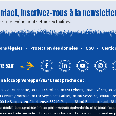
tact, inscrivez-vous à la newsletter
fres, nos événements et nos actualités.
ons légales
Protection des données
CGU
Gestio
re sur
n Biocoop Voreppe (38340) est proche de :
8420 Murianette, 38130 Echirolles, 38320 Eybens, 38610 Gières, 3832
13 Veurey-Voroize, 38170 Seyssinet-Pariset, 38180 Seyssins, 38000 Gr
700 Le Sappey-en-Chartreuse, 38240 Meylan, 38140 Beaucroissant, 381
, 38140 Renage, 38140 Rives, 38140 St-Blaise-du-Buis, 38500 St-Cass
es cookies : pour assurer une performance optimale du site, pour récolter
isée en toute sécurité. Vous pouvez changer d'avis à tout moment en 