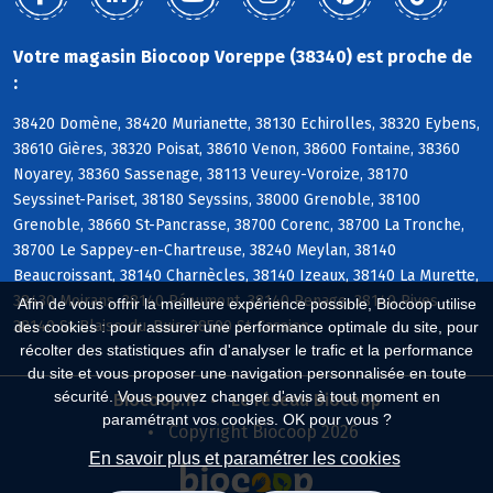
Votre magasin Biocoop Voreppe (38340) est proche de
:
38420 Domène, 38420 Murianette, 38130 Echirolles, 38320 Eybens,
38610 Gières, 38320 Poisat, 38610 Venon, 38600 Fontaine, 38360
Noyarey, 38360 Sassenage, 38113 Veurey-Voroize, 38170
Seyssinet-Pariset, 38180 Seyssins, 38000 Grenoble, 38100
Grenoble, 38660 St-Pancrasse, 38700 Corenc, 38700 La Tronche,
38700 Le Sappey-en-Chartreuse, 38240 Meylan, 38140
Beaucroissant, 38140 Charnècles, 38140 Izeaux, 38140 La Murette,
38430 Moirans, 38140 Réaumont, 38140 Renage, 38140 Rives,
Afin de vous offrir la meilleure expérience possible, Biocoop utilise
38140 St-Blaise-du-Buis, 38500 St-Cassien
des cookies : pour assurer une performance optimale du site, pour
récolter des statistiques afin d'analyser le trafic et la performance
du site et vous proposer une navigation personnalisée en toute
sécurité. Vous pouvez changer d'avis à tout moment en
Biocoop.fr
Le réseau Biocoop
paramétrant vos cookies. OK pour vous ?
Copyright Biocoop 2026
En savoir plus et paramétrer les cookies