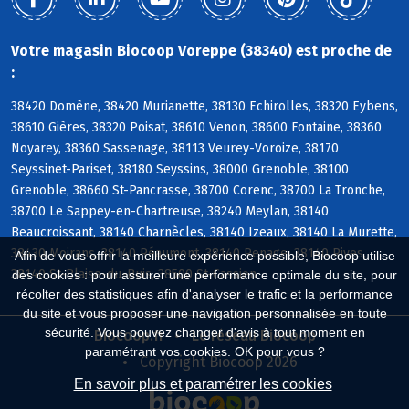
Votre magasin Biocoop Voreppe (38340) est proche de
:
38420 Domène, 38420 Murianette, 38130 Echirolles, 38320 Eybens,
38610 Gières, 38320 Poisat, 38610 Venon, 38600 Fontaine, 38360
Noyarey, 38360 Sassenage, 38113 Veurey-Voroize, 38170
Seyssinet-Pariset, 38180 Seyssins, 38000 Grenoble, 38100
Grenoble, 38660 St-Pancrasse, 38700 Corenc, 38700 La Tronche,
38700 Le Sappey-en-Chartreuse, 38240 Meylan, 38140
Beaucroissant, 38140 Charnècles, 38140 Izeaux, 38140 La Murette,
38430 Moirans, 38140 Réaumont, 38140 Renage, 38140 Rives,
Afin de vous offrir la meilleure expérience possible, Biocoop utilise
38140 St-Blaise-du-Buis, 38500 St-Cassien
des cookies : pour assurer une performance optimale du site, pour
récolter des statistiques afin d'analyser le trafic et la performance
du site et vous proposer une navigation personnalisée en toute
sécurité. Vous pouvez changer d'avis à tout moment en
Biocoop.fr
Le réseau Biocoop
paramétrant vos cookies. OK pour vous ?
Copyright Biocoop 2026
En savoir plus et paramétrer les cookies