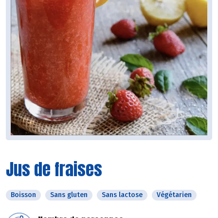
Jus de fraises
Boisson
Sans gluten
Sans lactose
Végétarien