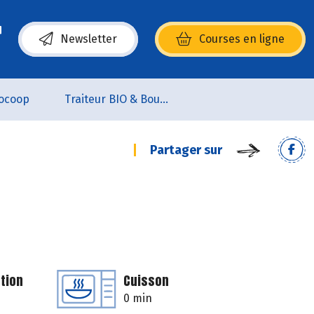
Newsletter
Courses en ligne
(s’ouvre dans une nouvelle fenêtre)
ocoop
Traiteur BIO & Boucherie BIO
Partager sur
tion
Cuisson
0 min