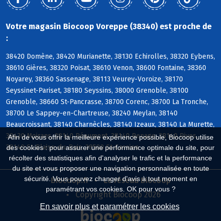
Votre magasin Biocoop Voreppe (38340) est proche de
:
38420 Domène, 38420 Murianette, 38130 Echirolles, 38320 Eybens,
38610 Gières, 38320 Poisat, 38610 Venon, 38600 Fontaine, 38360
Noyarey, 38360 Sassenage, 38113 Veurey-Voroize, 38170
Seyssinet-Pariset, 38180 Seyssins, 38000 Grenoble, 38100
Grenoble, 38660 St-Pancrasse, 38700 Corenc, 38700 La Tronche,
38700 Le Sappey-en-Chartreuse, 38240 Meylan, 38140
Beaucroissant, 38140 Charnècles, 38140 Izeaux, 38140 La Murette,
38430 Moirans, 38140 Réaumont, 38140 Renage, 38140 Rives,
Afin de vous offrir la meilleure expérience possible, Biocoop utilise
38140 St-Blaise-du-Buis, 38500 St-Cassien
des cookies : pour assurer une performance optimale du site, pour
récolter des statistiques afin d'analyser le trafic et la performance
du site et vous proposer une navigation personnalisée en toute
sécurité. Vous pouvez changer d'avis à tout moment en
Biocoop.fr
Le réseau Biocoop
paramétrant vos cookies. OK pour vous ?
Copyright Biocoop 2026
En savoir plus et paramétrer les cookies