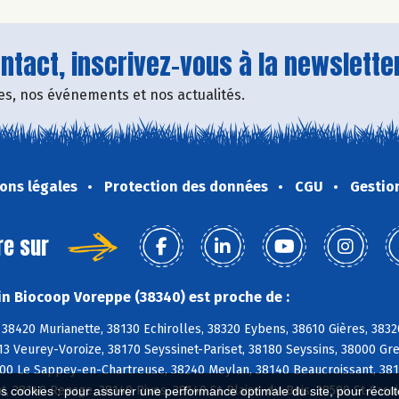
tact, inscrivez-vous à la newsletter
fres, nos événements et nos actualités.
ons légales
Protection des données
CGU
Gestio
re sur
n Biocoop Voreppe (38340) est proche de :
8420 Murianette, 38130 Echirolles, 38320 Eybens, 38610 Gières, 3832
13 Veurey-Voroize, 38170 Seyssinet-Pariset, 38180 Seyssins, 38000 Gr
700 Le Sappey-en-Chartreuse, 38240 Meylan, 38140 Beaucroissant, 381
, 38140 Renage, 38140 Rives, 38140 St-Blaise-du-Buis, 38500 St-Cass
es cookies : pour assurer une performance optimale du site, pour récolter