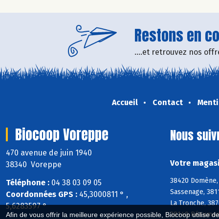
Restons en con
....et retrouvez nos of
Accueil
Contact
Menti
Biocoop Voreppe
Nous suiv
470 avenue de juin 1940
Votre magasi
38340 Voreppe
38420 Domène, 3
Téléphone :
04 38 03 09 05
Sassenage, 381
Coordonnées GPS :
45,3000811 ° ,
La Tronche, 38
5,6283597 °
38140 Réaumont
Afin de vous offrir la meilleure expérience possible, Biocoop utilise d