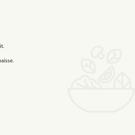
t.
paisse.