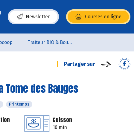
Newsletter
Courses en ligne
(s’ouvre dans une nouvelle fenêtre)
ocoop
Traiteur BIO & Boucherie BIO
Partager sur
 la Tome des Bauges
é
Printemps
tion
Cuisson
10 min