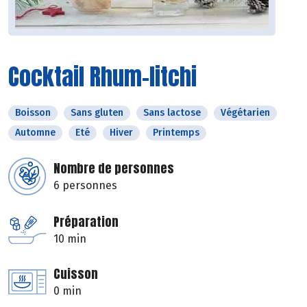
Cocktail Rhum-litchi
Boisson
Sans gluten
Sans lactose
Végétarien
Automne
Eté
Hiver
Printemps
Nombre de personnes
6 personnes
Préparation
10 min
Cuisson
0 min