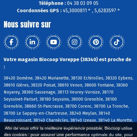
Téléphone :
04 38 03 09 05
Coordonnées GPS :
45,3000811 ° , 5,6283597 °
Nous suivre sur
Votre magasin Biocoop Voreppe (38340) est proche de
:
38420 Domène, 38420 Murianette, 38130 Echirolles, 38320 Eybens,
38610 Gières, 38320 Poisat, 38610 Venon, 38600 Fontaine, 38360
Noyarey, 38360 Sassenage, 38113 Veurey-Voroize, 38170
Seyssinet-Pariset, 38180 Seyssins, 38000 Grenoble, 38100
Grenoble, 38660 St-Pancrasse, 38700 Corenc, 38700 La Tronche,
38700 Le Sappey-en-Chartreuse, 38240 Meylan, 38140
Beaucroissant, 38140 Charnècles, 38140 Izeaux, 38140 La Murette,
38430 Moirans, 38140 Réaumont, 38140 Renage, 38140 Rives,
Afin de vous offrir la meilleure expérience possible, Biocoop utilise
38140 St-Blaise-du-Buis, 38500 St-Cassien
des cookies : pour assurer une performance optimale du site, pour