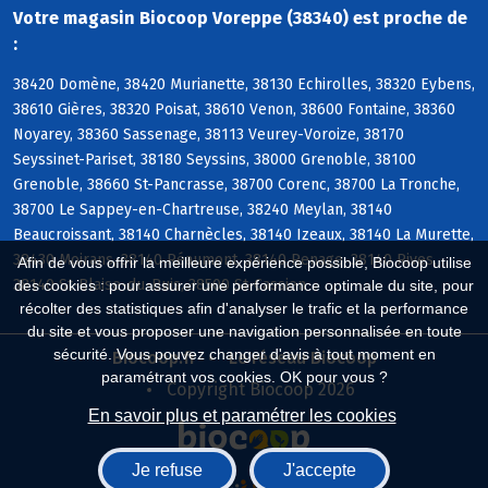
Votre magasin Biocoop Voreppe (38340) est proche de
:
38420 Domène, 38420 Murianette, 38130 Echirolles, 38320 Eybens,
38610 Gières, 38320 Poisat, 38610 Venon, 38600 Fontaine, 38360
Noyarey, 38360 Sassenage, 38113 Veurey-Voroize, 38170
Seyssinet-Pariset, 38180 Seyssins, 38000 Grenoble, 38100
Grenoble, 38660 St-Pancrasse, 38700 Corenc, 38700 La Tronche,
38700 Le Sappey-en-Chartreuse, 38240 Meylan, 38140
Beaucroissant, 38140 Charnècles, 38140 Izeaux, 38140 La Murette,
38430 Moirans, 38140 Réaumont, 38140 Renage, 38140 Rives,
Afin de vous offrir la meilleure expérience possible, Biocoop utilise
38140 St-Blaise-du-Buis, 38500 St-Cassien
des cookies : pour assurer une performance optimale du site, pour
récolter des statistiques afin d'analyser le trafic et la performance
du site et vous proposer une navigation personnalisée en toute
sécurité. Vous pouvez changer d'avis à tout moment en
Biocoop.fr
Le réseau Biocoop
paramétrant vos cookies. OK pour vous ?
Copyright Biocoop 2026
En savoir plus et paramétrer les cookies
Je refuse
J'accepte