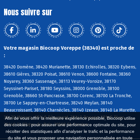
Nous suivre sur
Votre magasin Biocoop Voreppe (38340) est proche de
:
38420 Domène, 38420 Murianette, 38130 Echirolles, 38320 Eybens,
38610 Gières, 38320 Poisat, 38610 Venon, 38600 Fontaine, 38360
Noyarey, 38360 Sassenage, 38113 Veurey-Voroize, 38170
Seyssinet-Pariset, 38180 Seyssins, 38000 Grenoble, 38100
Grenoble, 38660 St-Pancrasse, 38700 Corenc, 38700 La Tronche,
38700 Le Sappey-en-Chartreuse, 38240 Meylan, 38140
Beaucroissant, 38140 Charnècles, 38140 Izeaux, 38140 La Murette,
38430 Moirans, 38140 Réaumont, 38140 Renage, 38140 Rives,
Afin de vous offrir la meilleure expérience possible, Biocoop utilise
38140 St-Blaise-du-Buis, 38500 St-Cassien
des cookies : pour assurer une performance optimale du site, pour
récolter des statistiques afin d'analyser le trafic et la performance
du site et vous proposer une navigation personnalisée en toute