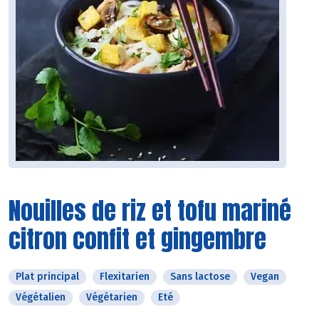
Nouilles de riz et tofu mariné
citron confit et gingembre
Plat principal
Flexitarien
Sans lactose
Vegan
Végétalien
Végétarien
Eté