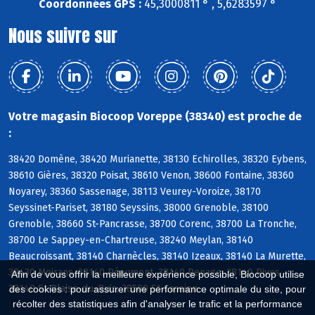
Coordonnées GPS :
45,3000811 ° , 5,6283597 °
Nous suivre sur
Votre magasin Biocoop Voreppe (38340) est proche de
:
38420 Domène, 38420 Murianette, 38130 Echirolles, 38320 Eybens,
38610 Gières, 38320 Poisat, 38610 Venon, 38600 Fontaine, 38360
Noyarey, 38360 Sassenage, 38113 Veurey-Voroize, 38170
Seyssinet-Pariset, 38180 Seyssins, 38000 Grenoble, 38100
Grenoble, 38660 St-Pancrasse, 38700 Corenc, 38700 La Tronche,
38700 Le Sappey-en-Chartreuse, 38240 Meylan, 38140
Beaucroissant, 38140 Charnècles, 38140 Izeaux, 38140 La Murette,
38430 Moirans, 38140 Réaumont, 38140 Renage, 38140 Rives,
Afin de vous offrir la meilleure expérience possible, Biocoop utilise
38140 St-Blaise-du-Buis, 38500 St-Cassien
des cookies : pour assurer une performance optimale du site, pour
récolter des statistiques afin d'analyser le trafic et la performance