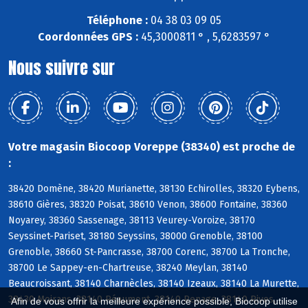
Téléphone :
04 38 03 09 05
Coordonnées GPS :
45,3000811 ° , 5,6283597 °
Nous suivre sur
Votre magasin Biocoop Voreppe (38340) est proche de
:
38420 Domène, 38420 Murianette, 38130 Echirolles, 38320 Eybens,
38610 Gières, 38320 Poisat, 38610 Venon, 38600 Fontaine, 38360
Noyarey, 38360 Sassenage, 38113 Veurey-Voroize, 38170
Seyssinet-Pariset, 38180 Seyssins, 38000 Grenoble, 38100
Grenoble, 38660 St-Pancrasse, 38700 Corenc, 38700 La Tronche,
38700 Le Sappey-en-Chartreuse, 38240 Meylan, 38140
Beaucroissant, 38140 Charnècles, 38140 Izeaux, 38140 La Murette,
38430 Moirans, 38140 Réaumont, 38140 Renage, 38140 Rives,
Afin de vous offrir la meilleure expérience possible, Biocoop utilise