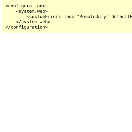
<configuration>

    <system.web>

        <customErrors mode="RemoteOnly" defaultR
    </system.web>

</configuration>