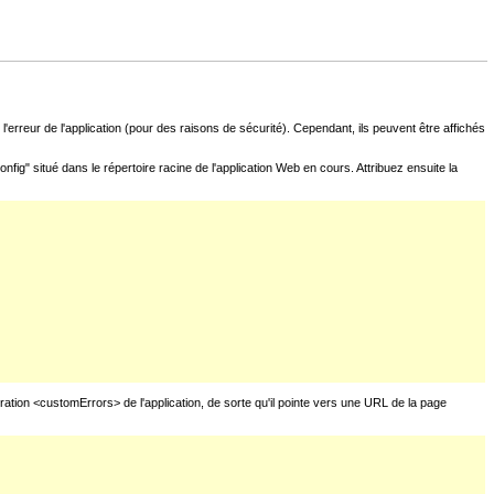
l'erreur de l'application (pour des raisons de sécurité). Cependant, ils peuvent être affichés
fig" situé dans le répertoire racine de l'application Web en cours. Attribuez ensuite la
uration <customErrors> de l'application, de sorte qu'il pointe vers une URL de la page