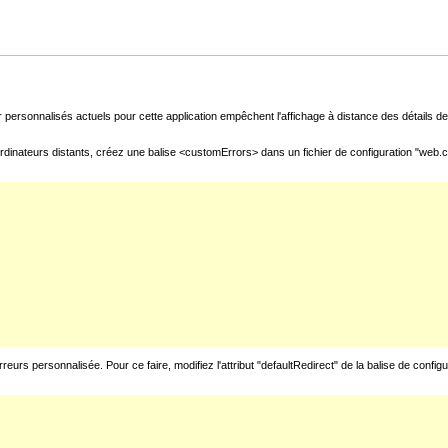
 personnalisés actuels pour cette application empêchent l'affichage à distance des détails de 
rdinateurs distants, créez une balise <customErrors> dans un fichier de configuration "web.con
urs personnalisée. Pour ce faire, modifiez l'attribut "defaultRedirect" de la balise de config