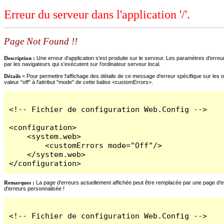
Erreur du serveur dans l'application '/'.
Page Not Found !!
Description :
Une erreur d'application s'est produite sur le serveur. Les paramètres d'erreur
par les navigateurs qui s'exécutent sur l'ordinateur serveur local.
Détails =
Pour permettre l'affichage des détails de ce message d'erreur spécifique sur les o
valeur "off" à l'attribut "mode" de cette balise <customErrors>.
<!-- Fichier de configuration Web.Config -->

<configuration>

    <system.web>

        <customErrors mode="Off"/>

    </system.web>

</configuration>
Remarques :
La page d'erreurs actuellement affichée peut être remplacée par une page d'erre
d'erreurs personnalisée !
<!-- Fichier de configuration Web.Config -->
