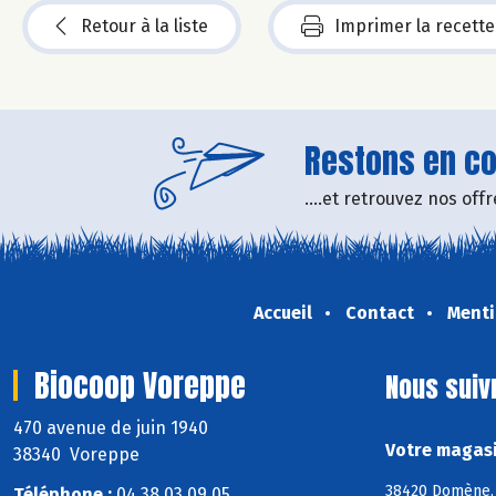
Retour à la liste
Imprimer la recette
Restons en con
....et retrouvez nos of
Accueil
Contact
Menti
Biocoop Voreppe
Nous suiv
470 avenue de juin 1940
Votre magasi
38340 Voreppe
38420 Domène, 3
Téléphone :
04 38 03 09 05