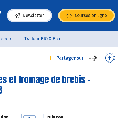
Newsletter
Courses en ligne
(s’ouvre dans une nouvelle fenêtre)
ocoop
Traiteur BIO & Boucherie BIO
Partager sur
es et fromage de brebis -
3
tion
Cuisson