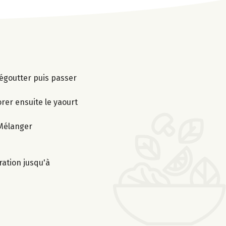
 égoutter puis passer
orer ensuite le yaourt
 Mélanger
ration jusqu'à