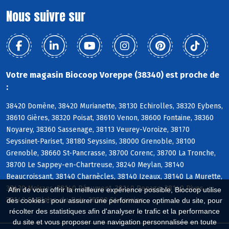
Nous suivre sur
Votre magasin Biocoop Voreppe (38340) est proche de
:
38420 Domène, 38420 Murianette, 38130 Echirolles, 38320 Eybens,
38610 Gières, 38320 Poisat, 38610 Venon, 38600 Fontaine, 38360
Noyarey, 38360 Sassenage, 38113 Veurey-Voroize, 38170
Seyssinet-Pariset, 38180 Seyssins, 38000 Grenoble, 38100
Grenoble, 38660 St-Pancrasse, 38700 Corenc, 38700 La Tronche,
38700 Le Sappey-en-Chartreuse, 38240 Meylan, 38140
Beaucroissant, 38140 Charnècles, 38140 Izeaux, 38140 La Murette,
38430 Moirans, 38140 Réaumont, 38140 Renage, 38140 Rives,
Afin de vous offrir la meilleure expérience possible, Biocoop utilise
38140 St-Blaise-du-Buis, 38500 St-Cassien
des cookies : pour assurer une performance optimale du site, pour
récolter des statistiques afin d'analyser le trafic et la performance
du site et vous proposer une navigation personnalisée en toute