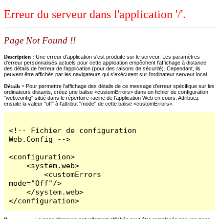
Erreur du serveur dans l'application '/'.
Page Not Found !!
Description :
Une erreur d'application s'est produite sur le serveur. Les paramètres
d'erreur personnalisés actuels pour cette application empêchent l'affichage à distance
des détails de l'erreur de l'application (pour des raisons de sécurité). Cependant, ils
peuvent être affichés par les navigateurs qui s'exécutent sur l'ordinateur serveur local.
Détails =
Pour permettre l'affichage des détails de ce message d'erreur spécifique sur les
ordinateurs distants, créez une balise <customErrors> dans un fichier de configuration
"web.config" situé dans le répertoire racine de l'application Web en cours. Attribuez
ensuite la valeur "off" à l'attribut "mode" de cette balise <customErrors>.
<!-- Fichier de configuration 
Web.Config -->

<configuration>

    <system.web>

        <customErrors 
mode="Off"/>

    </system.web>

</configuration>