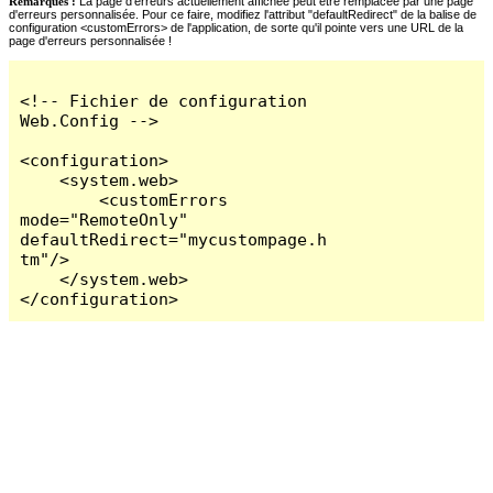
Remarques :
La page d'erreurs actuellement affichée peut être remplacée par une page
d'erreurs personnalisée. Pour ce faire, modifiez l'attribut "defaultRedirect" de la balise de
configuration <customErrors> de l'application, de sorte qu'il pointe vers une URL de la
page d'erreurs personnalisée !
<!-- Fichier de configuration 
Web.Config -->

<configuration>

    <system.web>

        <customErrors 
mode="RemoteOnly" 
defaultRedirect="mycustompage.h
tm"/>

    </system.web>

</configuration>