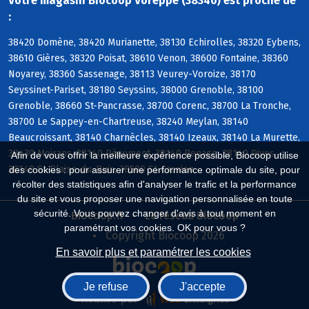
Votre magasin Biocoop Voreppe (38340) est proche de
:
38420 Domène, 38420 Murianette, 38130 Echirolles, 38320 Eybens,
38610 Gières, 38320 Poisat, 38610 Venon, 38600 Fontaine, 38360
Noyarey, 38360 Sassenage, 38113 Veurey-Voroize, 38170
Seyssinet-Pariset, 38180 Seyssins, 38000 Grenoble, 38100
Grenoble, 38660 St-Pancrasse, 38700 Corenc, 38700 La Tronche,
38700 Le Sappey-en-Chartreuse, 38240 Meylan, 38140
Beaucroissant, 38140 Charnècles, 38140 Izeaux, 38140 La Murette,
38430 Moirans, 38140 Réaumont, 38140 Renage, 38140 Rives,
Afin de vous offrir la meilleure expérience possible, Biocoop utilise
38140 St-Blaise-du-Buis, 38500 St-Cassien
des cookies : pour assurer une performance optimale du site, pour
récolter des statistiques afin d'analyser le trafic et la performance
du site et vous proposer une navigation personnalisée en toute
sécurité. Vous pouvez changer d'avis à tout moment en
Biocoop.fr
Le réseau Biocoop
paramétrant vos cookies. OK pour vous ?
Copyright Biocoop 2026
En savoir plus et paramétrer les cookies
Je refuse
J'accepte
Réalisé par