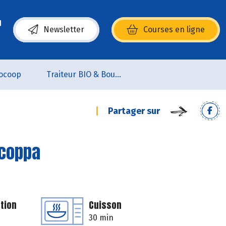
Newsletter
Courses en ligne
(s’ouvre dans une nouvelle fenêtre)
ocoop
Traiteur BIO & Boucherie BIO
Partager sur
 coppa
tion
Cuisson
30 min