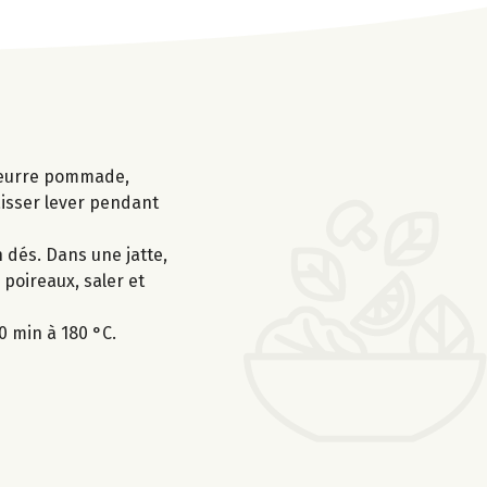
e beurre pommade,
laisser lever pendant
n dés. Dans une jatte,
 poireaux, saler et
0 min à 180 °C.