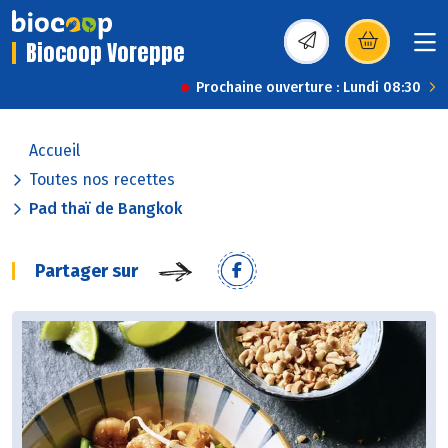
Biocoop Voreppe
(s’ouvre dans une nou
Prochaine ouverture : Lundi 08:30
Accueil
Toutes nos recettes
Pad thaï de Bangkok
Partager sur